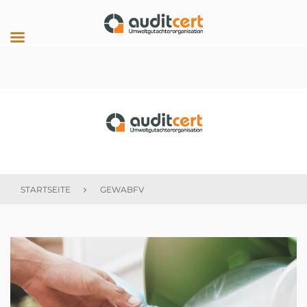
Skip
to
content
auditcert
STARTSEITE
GEWABFV
Schlagwort:
GewAbfV