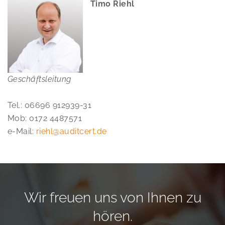
Timo Riehl
Geschäftsleitung
Tel.: 06696 912939-31
Mob: 0172 4487571
e-Mail:
riehl@auditcert.de
Wir freuen uns von Ihnen zu
hören.