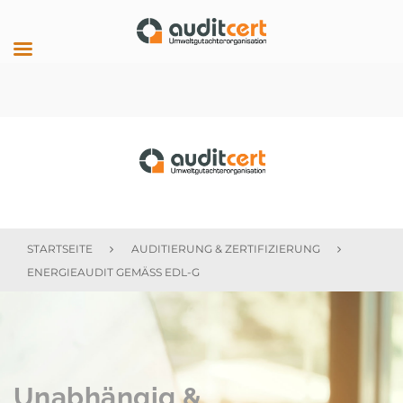
Skip
to
content
auditcert
STARTSEITE
AUDITIERUNG & ZERTIFIZIERUNG
ENERGIEAUDIT GEMÄSS EDL-G
Energieaudit
gemäß
EDL-
G
Unabhängig &