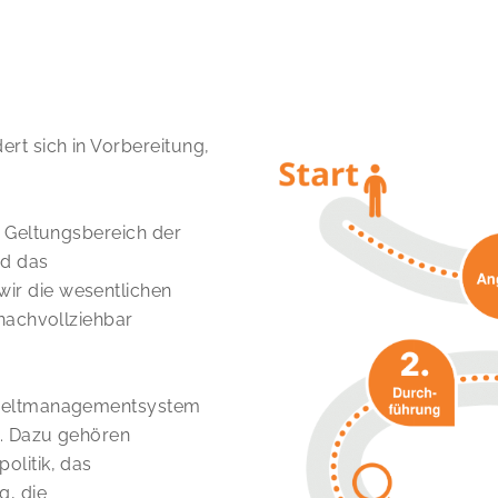
rt sich in Vorbereitung,
n Geltungsbereich der
nd das
ir die wesentlichen
nachvollziehbar
mweltmanagementsystem
. Dazu gehören
olitik, das
, die