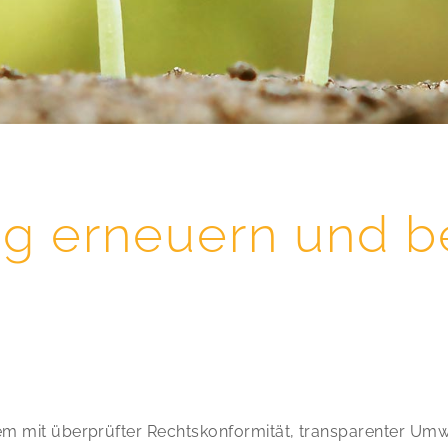
ng erneuern und b
it überprüfter Rechtskonformität, transparenter Umwel