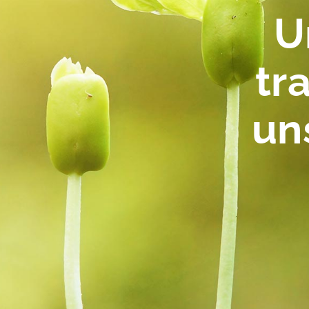
U
tr
un