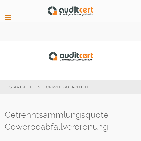
Skip
to
content
auditcert
STARTSEITE
UMWELTGUTACHTEN
Schlagwort:
Getrenntsammlungsquote
Umweltgutachten
Gewerbeabfallverordnung