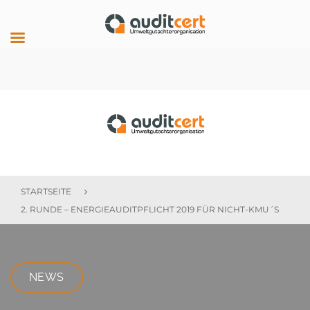
Skip
to
content
auditcert
STARTSEITE
2. RUNDE – ENERGIEAUDITPFLICHT 2019 FÜR NICHT-KMU´S
NEWS