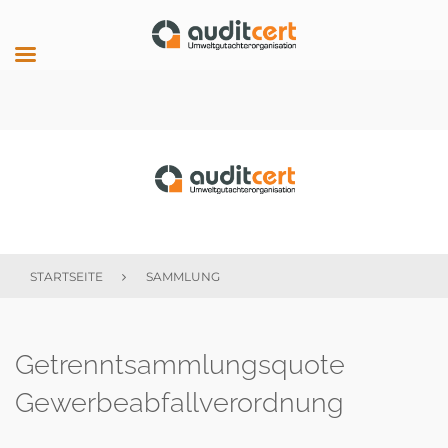
Skip
to
content
auditcert
STARTSEITE
SAMMLUNG
Schlagwort:
Getrenntsammlungsquote
sammlung
Gewerbeabfallverordnung