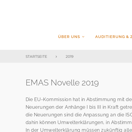
Skip
to
content
ÜBER UNS
AUDITIERUNG & 
STARTSEITE
2019
Schlagwort:
EMAS Novelle 2019
2019
Die EU-Kommission hat in Abstimmung mit den
Neuerungen der Anhänge I bis III in Kraft getr
die Neuerungen sind die Anpassung an die ISO
dahin können Umwelterklärungen, in Abstimmu
In der Umwelterklärung müssen zukünftig all