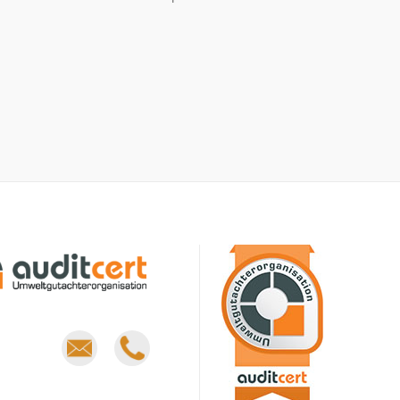
E-
Phone
mail