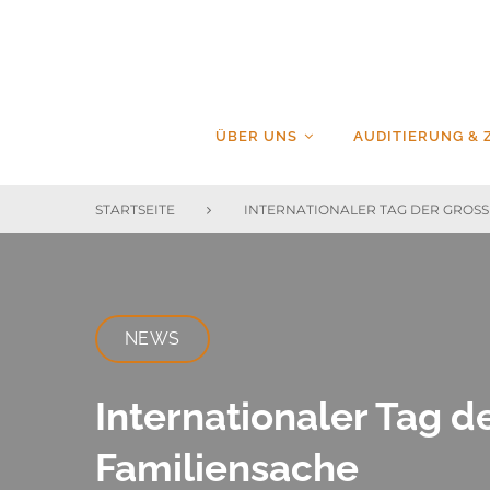
Skip
to
content
ÜBER UNS
AUDITIERUNG & 
STARTSEITE
INTERNATIONALER TAG DER GROSSE
NEWS
Internationaler Tag d
Familiensache