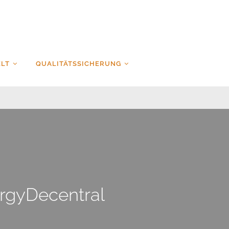
LT
QUALITÄTSSICHERUNG
ergyDecentral