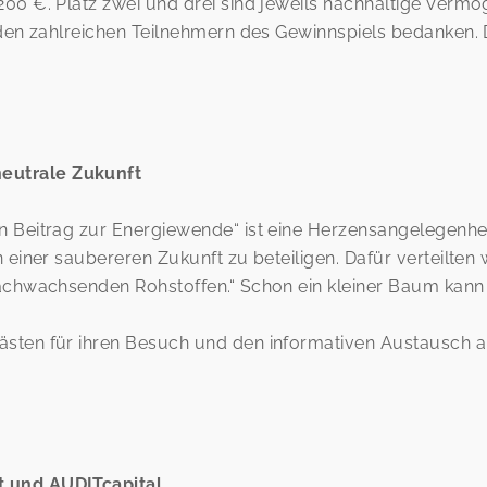
200 €. Platz zwei und drei sind jeweils nachhaltige Ver
i den zahlreichen Teilnehmern des Gewinnspiels bedanken
eutrale Zukunft
n Beitrag zur Energiewende“ ist eine Herzensangelegenhe
n einer saubereren Zukunft zu beteiligen. Dafür verteilt
nachwachsenden Rohstoffen.“ Schon ein kleiner Baum kann
ästen für ihren Besuch und den informativen Austausch
t und AUDITcapital