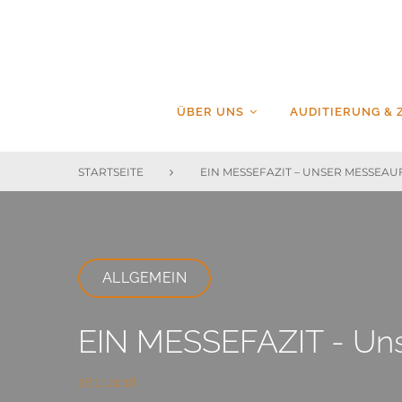
Skip
to
content
ÜBER UNS
AUDITIERUNG & 
STARTSEITE
EIN MESSEFAZIT – UNSER MESSEA
ALLGEMEIN
EIN MESSEFAZIT - Unse
26.11.2018