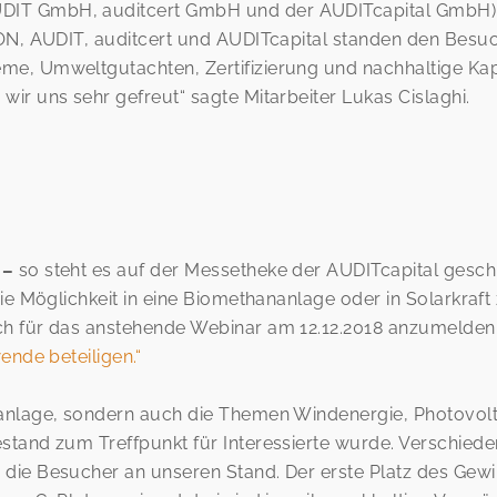
IT GmbH, auditcert GmbH und der AUDITcapital GmbH), 
CON, AUDIT, auditcert und AUDITcapital standen den Besu
e, Umweltgutachten, Zertifizierung und nachhaltige Kapi
ir uns sehr gefreut“ sagte Mitarbeiter Lukas Cislaghi.
 –
so steht es auf der Messetheke der AUDITcapital gesch
ie Möglichkeit in eine Biomethananlage oder in Solarkraft 
ch für das anstehende Webinar am 12.12.2018 anzumelde
ende beteiligen.“
lanlage, sondern auch die Themen Windenergie, Photovolt
stand zum Treffpunkt für Interessierte wurde. Verschied
ie Besucher an unseren Stand. Der erste Platz des Gewinn