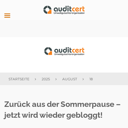
Skip
to
content
auditcert
STARTSEITE
2025
AUGUST
18
Tag:
Zurück aus der Sommerpause –
18.
jetzt wird wieder gebloggt!
August