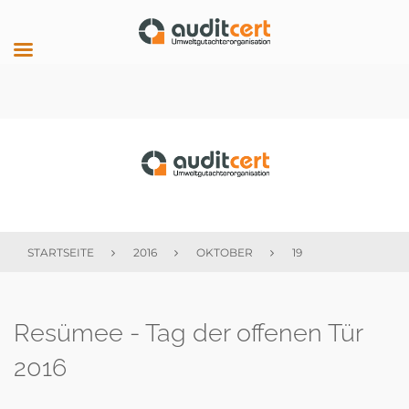
Skip
to
content
auditcert
STARTSEITE
2016
OKTOBER
19
Tag:
Resümee - Tag der offenen Tür
19.
2016
Oktober