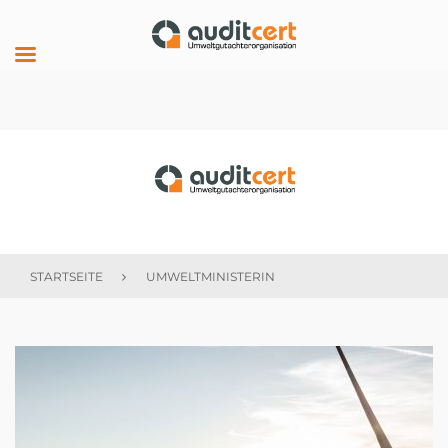
Skip
to
content
auditcert
STARTSEITE
UMWELTMINISTERIN
Schlagwort:
Umweltministerin