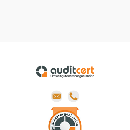
E-
Phone
mail