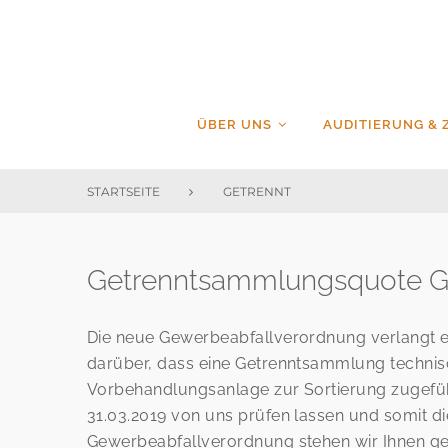
Skip
to
content
ÜBER UNS
AUDITIERUNG & 
STARTSEITE
GETRENNT
Schlagwort:
Getrenntsammlungsquote G
getrennt
Die neue Gewerbeabfallverordnung verlangt e
darüber, dass eine Getrenntsammlung technisc
Vorbehandlungsanlage zur Sortierung zugefüh
31.03.2019 von uns prüfen lassen und somit d
Gewerbeabfallverordnung stehen wir Ihnen ge