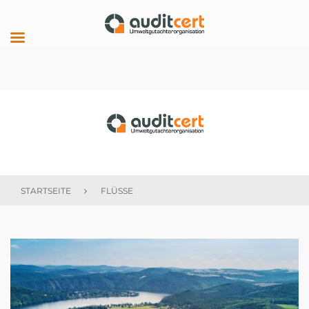
Skip
to
content
auditcert
STARTSEITE
FLÜSSE
Schlagwort:
flüsse